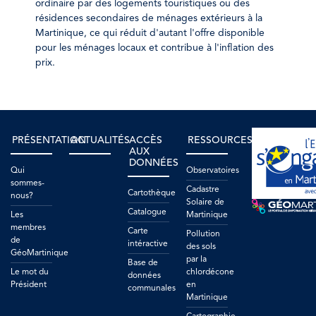
ordinaire par des logements touristiques ou des
résidences secondaires de ménages extérieurs à la
Martinique, ce qui réduit d'autant l'offre disponible
pour les ménages locaux et contribue à l'inflation des
prix.
PRÉSENTATION
ACTUALITÉS
ACCÈS
RESSOURCES
AUX
DONNÉES
Qui
Observatoires
sommes-
Cadastre
Cartothèque
nous?
Solaire de
Catalogue
Les
Martinique
membres
Carte
Pollution
de
intéractive
des sols
GéoMartinique
par la
Base de
Le mot du
chlordécone
données
Président
en
communales
Martinique