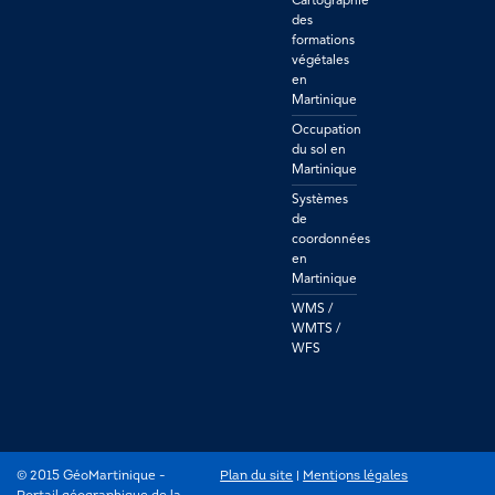
Cartographie
des
formations
végétales
en
Martinique
Occupation
du sol en
Martinique
Systèmes
de
coordonnées
en
Martinique
WMS /
WMTS /
WFS
© 2015 GéoMartinique -
Plan du site
| 
Mentions légales