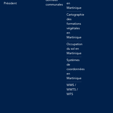
données
Président
en
communales
Martinique
Cartographie
des
formations
végétales
en
Martinique
Occupation
du sol en
Martinique
Systèmes
de
coordonnées
en
Martinique
WMS /
WMTS /
WFS