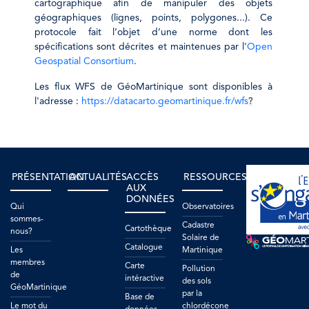
cartographique afin de manipuler des objets
géographiques (lignes, points, polygones...). Ce
protocole fait l’objet d’une norme dont les
spécifications sont décrites et maintenues par l'
Open
Geospatial Consortium
.
Les flux WFS de GéoMartinique sont disponibles à
l'adresse :
https://datacarto.geomartinique.fr/wfs
?
PRÉSENTATION
ACTUALITÉS
ACCÈS
RESSOURCES
AUX
DONNÉES
Qui
Observatoires
sommes-
Cadastre
Cartothèque
nous?
Solaire de
Catalogue
Les
Martinique
membres
Carte
Pollution
de
intéractive
des sols
GéoMartinique
par la
Base de
Le mot du
chlordécone