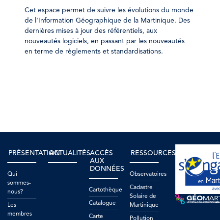
Cet espace permet de suivre les évolutions du monde
de l'Information Géographique de la Martinique. Des
dernières mises à jour des référentiels, aux
nouveautés logiciels, en passant par les nouveautés
en terme de règlements et standardisations.
PRÉSENTATION
ACTUALITÉS
ACCÈS
RESSOURCES
AUX
DONNÉES
Qui
Observatoires
sommes-
Cadastre
Cartothèque
nous?
Solaire de
Catalogue
Les
Martinique
membres
Carte
Pollution