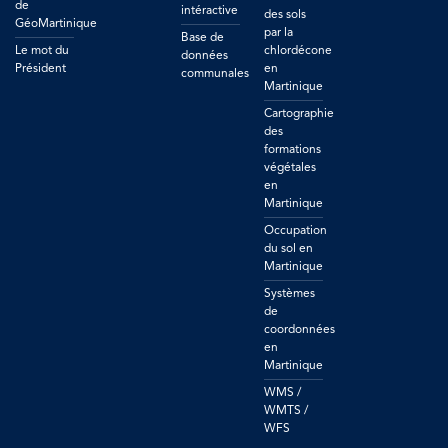
de
intéractive
des sols
GéoMartinique
par la
Base de
Le mot du
chlordécone
données
Président
en
communales
Martinique
Cartographie
des
formations
végétales
en
Martinique
Occupation
du sol en
Martinique
Systèmes
de
coordonnées
en
Martinique
WMS /
WMTS /
WFS